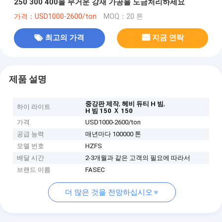
250 300 400을 무거운 강재 가공을 도금처리하세요
가격：USD1000-2600/ton
MOQ：20 톤
최고의 가격
지금 연락
제품 설명
,
,
중강판 제작
헤비 듀티 H 빔
하이 라이트
H 빔 150 Ｘ 150
가격
USD1000-2600/ton
공급 능력
매년마다 100000 톤
모델 번호
HZFS
배달 시간
2-3개월과 같은 고객의 필요에 따라서
브랜드 이름
FASEC
더 많은 것을 전망하십시오