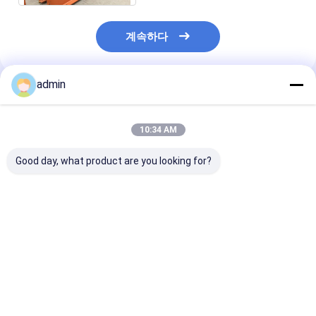
계속하다
admin
추천된 제품
10:34 AM
Good day, what product are you looking for?
지진에 의한 맞춘 활성
상업적 빌딩 복합체
하이 시에라 포맷
화한 무거운 강재 가공
EPC 건설을 기계화하는
운 강재 가공과 
격자 구조 큰 장소 지붕
건축학 무거운 강재 가
기로 자극된 스
공
강 H 빔 250x25
을 용접하는 것
최고의 가격
최고의 가격
최고의 