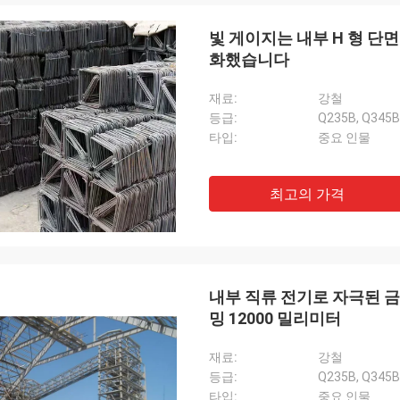
빛 게이지는 내부 H 형 단
화했습니다
재료:
강철
등급:
Q235B, Q345B
타입:
중요 인물
최고의 가격
내부 직류 전기로 자극된 
도날드 맥웨인
밍 12000 밀리미터
팀 구성원들은 항상 제시간에 예산과 인
좋은 직업과 응답 질문을 제공합니다!
재료:
강철
등급:
Q235B, Q345B
타입:
중요 인물