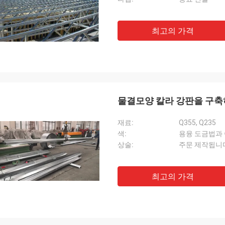
최고의 가격
물결모양 칼라 강판을 구축하
재료:
Q355, Q235
색:
용융 도금법과
상술:
주문 제작됩니
최고의 가격