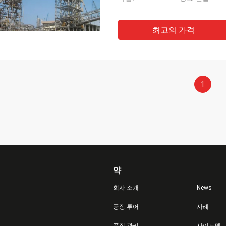
최고의 가격
1
약
회사 소개
News
공장 투어
사례