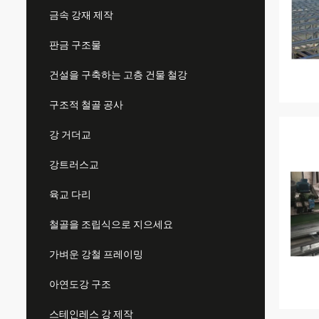
금속 강재 제작
판금 구조물
건설을 구축하는 고층 건물 철강
구조적 철골 공사
강 거더교
강트러스교
육교 다리
철골을 조립식으로 지으세요
가벼운 강철 프레이밍
아연도강 구조
스테인레스 강 제작