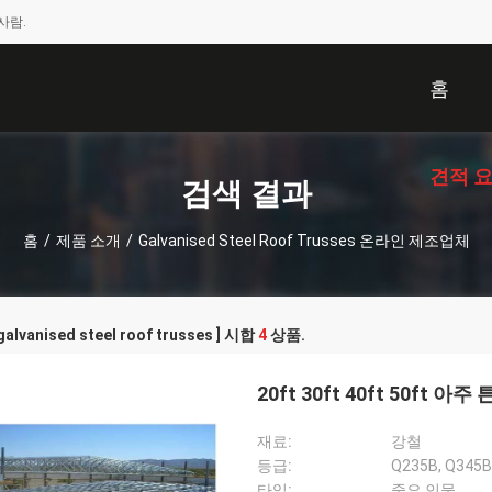
사람.
홈
견적 
검색 결과
홈
/
제품 소개
/
Galvanised Steel Roof Trusses 온라인 제조업체
alvanised steel roof trusses ] 시합
4
상품.
20ft 30ft 40ft 50f
재료:
강철
등급:
Q235B, Q345B
타입:
중요 인물