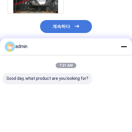
니다
계속하다
admin
추천된 제품
7:21 AM
Good day, what product are you looking for?
대량 급속 교통 시스템
핫 판매 값싼 철강 잎 덩
핫 롤링 U제일 
(MRT) 의 받침벽 건설
어리 H-철강 덩어리
공학
에 채택 된 모자형 잎 쌓
음
최고의 가격
최고의 가격
최고의 