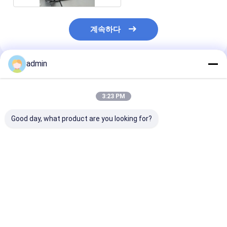
계속하다
admin
추천된 제품
3:23 PM
Good day, what product are you looking for?
SGS 증명서로 꾸미는
0.5mm - 20mm MOQ
끝 증명서로 닦는
태핑 알루미늄 금속 플
를 가진 알루미늄 금속
을 받아서 만들어
로어
장 제작 1000개 조각
금 제작
최고의 가격
최고의 가격
최고의 