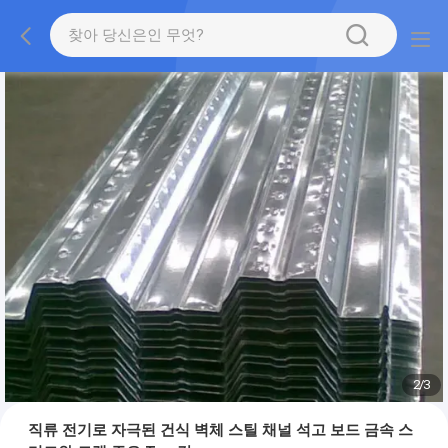
2
/
3
직류 전기로 자극된 건식 벽체 스틸 채널 석고 보드 금속 스