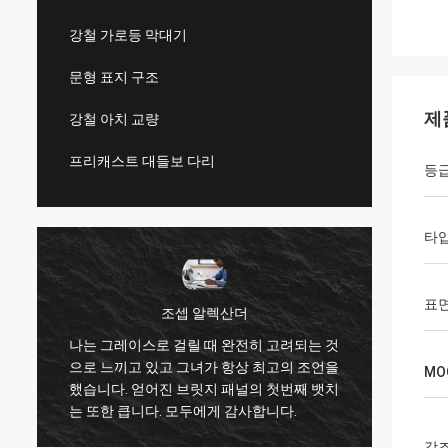
강철 가로등 막대기
문형 표지 구조
제
강철 아치 교량
프리캐스트 대들보 다리
등
타
표면
조셉 알렉산더
나는 그레이스로 걸릴 때 완전히 고려되는 것
인
으로 느끼고 있고 그녀가 항상 최고의 조언을
좋은 
MO
했습니다. 얻어진 브릿지 패널의 첫번째 뱃치
내심, 
는 또한 큽니다. 모두에게 감사합니다.
강