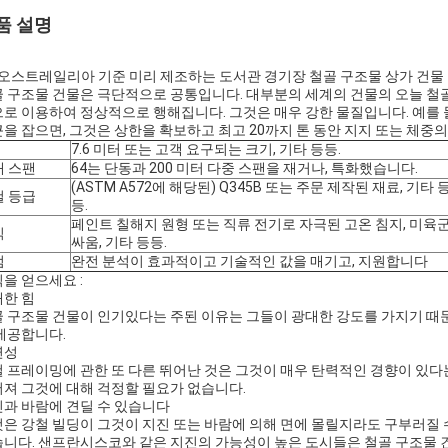
품 설명
 오스트레일리아 기준 미리 제조하는 도서관 경기장 철골 구조물 상가 건물
 구조물 건물은 극단적으로 공통입니다. 대부분의 세계의 건물의 오늘 철골
로 이용하여 정상적으로 행해집니다. 그것은 매우 강한 물질입니다. 예를 들면,
을 잡으면, 그것은 상한을 확보하고 최고 20까지 톤 동안 지지 또는 체중의 
7.6 미터 또는 고객 요구되는 크기, 기타 등등.
대 스팬
64는 단동과 200 미터 다중 스팬을 재거나, 특화했습니다.
(ASTM A572에 해당된) Q345B 또는 주문 제작된 재료, 기타 
철 등급
등.
페인트 칠해지 원형 또는 직류 전기로 자극된 고온 침지, 미육
식
싸움, 기타 등등.
점
완전 분석이 효과적이고 기술적인 값을 매기고, 지원합니다
을 얻으세요 :
한 힘
 구조물 건물이 인기있다는 주된 이유는 그들이 광대한 강도를 가지기 때
제공합니다.
연성
 프레이밍에 관한 또 다른 뛰어난 것은 그것이 매우 탄력적인 경향이 있다는
져 그것에 대해 걱정할 필요가 없습니다.
과 바람에 견딜 수 있습니다
은 강철 빌딩이 그것이 지진 또는 바람에 의해 면에 몰릴지라도 구부러질 수
니다. 샌프란시스코와 같은 지진의 가능성이 높은 도시들은 철골 구조물 건