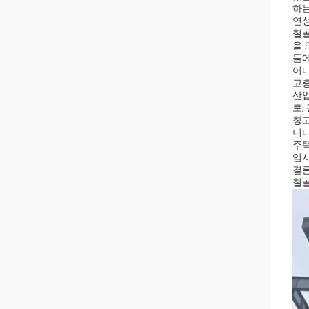
하는
연성
철골
을 
들에
어디
고층
산업
로,
창고
니다
주택
임시
결
철골