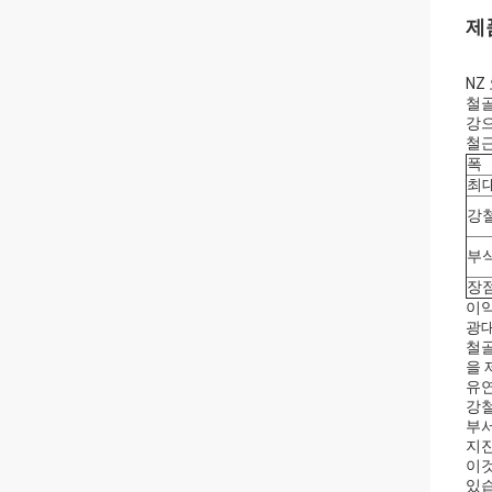
제
NZ
철골
강으
철근
폭
최
강
부
장
이익
광대
철골
을 
유
강철
부서
지진
이것
있습