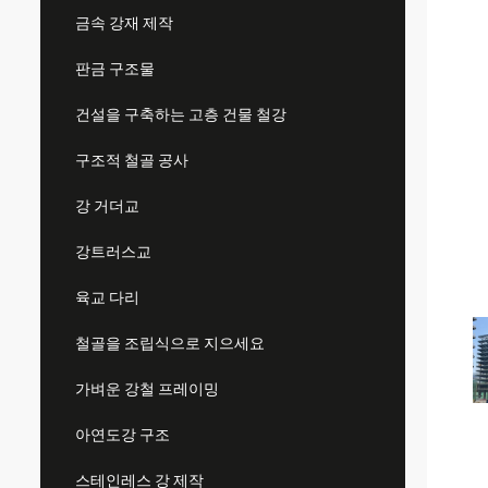
금속 강재 제작
판금 구조물
건설을 구축하는 고층 건물 철강
구조적 철골 공사
강 거더교
강트러스교
육교 다리
철골을 조립식으로 지으세요
가벼운 강철 프레이밍
아연도강 구조
스테인레스 강 제작