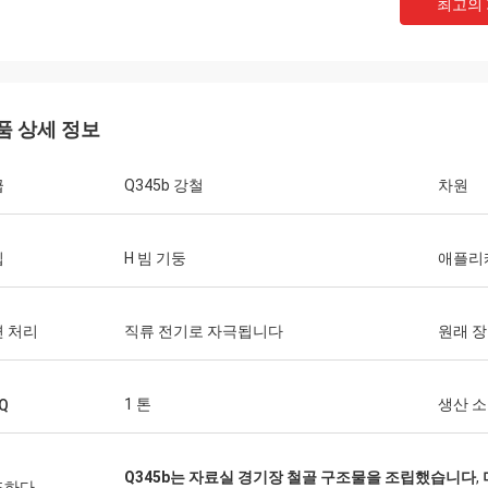
최고의
품 상세 정보
급
Q345b 강철
차원
입
H 빔 기둥
애플리
 처리
직류 전기로 자극됩니다
원래 
도날드 맥웨인
팀 구성원들은 항상 제시간에 예산과 인
1 톤
생산 소
Q
좋은 직업과 응답 질문을 제공합니다!
Q345b는 자료실 경기장 철골 구조물을 조립했습니다
,
조하다