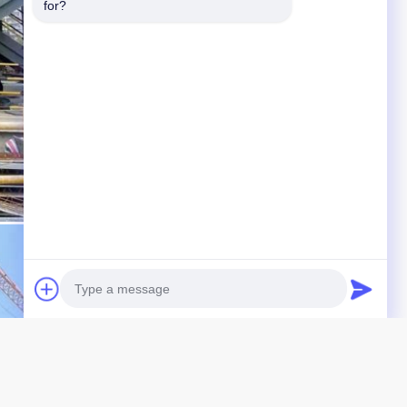
for?
Photo