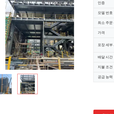
인증
모델 번호
최소 주문
가격
포장 세부
배달 시간
지불 조건
공급 능력