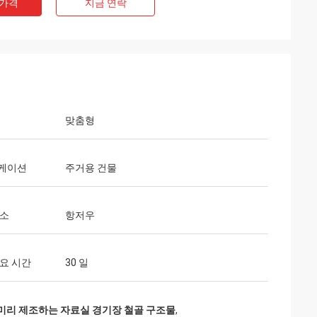
 가격
지금 연락
맞춤형
케이션
주거용 건물
장소
항저우
요 시간
30 일
미리 제조하는 자료실 경기장 철골 구조물
,