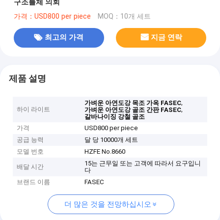
구조틀체 의회
가격：USD800 per piece
MOQ：10개 세트
최고의 가격
지금 연락
제품 설명
,
가벼운 아연도강 목조 가옥 FASEC
하이 라이트
,
가벼운 아연도강 골조 간판 FASEC
갈바나이징 강철 골조
가격
USD800 per piece
공급 능력
달 당 10000개 세트
모델 번호
HZFE No.8660
15는 근무일 또는 고객에 따라서 요구입니
배달 시간
다
브랜드 이름
FASEC
더 많은 것을 전망하십시오