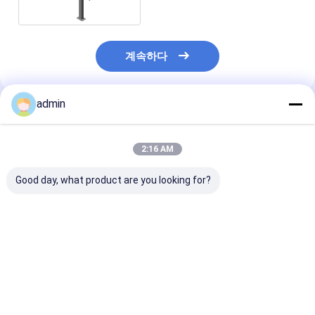
계속하다
admin
추천된 제품
2:16 AM
Good day, what product are you looking for?
내구성 있는 OEM /
가공된 셰드 철강 구조
전공 저장 시설 
ODM 철제 타이 로드 상
창고 금속 프레임 저장
조 창고 건설 금
업용
산업 건물
최고의 가격
최고의 가격
최고의 